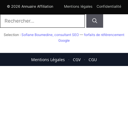
© 2026 Annuaire Affiliation
Mentions légales
Confidentialité
Rechercher :
Selection :
Sofiane Boumedine, consultant SEO
—
forfaits de référencement
Google
Mentions Légales
·
CGV
·
CGU