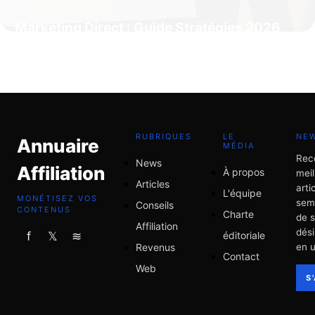
Marketing Direct : Guide Stratégies 2026
21 mai 2026
RUBRIQUES
LE
NE
Annuaire
MÉDIA
Rec
News
Affiliation
À propos
meil
Articles
arti
L'équipe
MONÉTISEZ VOS
sem
Conseils
CONTENUS
Charte
de 
Affiliation
dési
éditoriale
f
𝕏
≋
Revenus
en u
Contact
Web
S