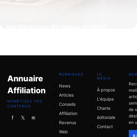
Mix Marketing : Stratégies 4P 2026
18 mai 2026
RUBRIQUES
LE
NE
Annuaire
MÉDIA
Rec
News
Affiliation
À propos
meil
Articles
arti
L'équipe
MONÉTISEZ VOS
sem
Conseils
CONTENUS
Charte
de 
Affiliation
dési
éditoriale
f
𝕏
≋
Revenus
en u
Contact
Web
S