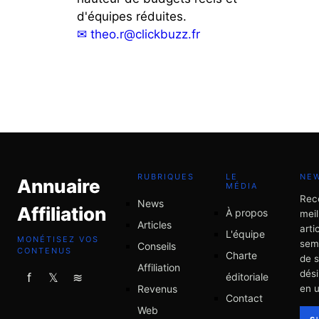
d'équipes réduites.
✉
theo.r@clickbuzz.fr
RUBRIQUES
LE
NE
Annuaire
MÉDIA
Rec
News
Affiliation
À propos
meil
Articles
arti
L'équipe
MONÉTISEZ VOS
sem
Conseils
CONTENUS
Charte
de 
Affiliation
dési
éditoriale
f
𝕏
≋
Revenus
en u
Contact
Web