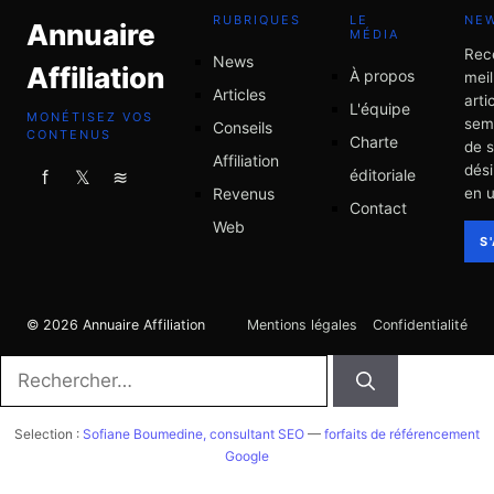
RUBRIQUES
LE
NE
Annuaire
MÉDIA
Rec
News
Affiliation
À propos
meil
Articles
arti
L'équipe
MONÉTISEZ VOS
sem
Conseils
CONTENUS
Charte
de 
Affiliation
dési
éditoriale
f
𝕏
≋
Revenus
en u
Contact
Web
S
© 2026 Annuaire Affiliation
Mentions légales
Confidentialité
Rechercher :
Selection :
Sofiane Boumedine, consultant SEO
—
forfaits de référencement
Google