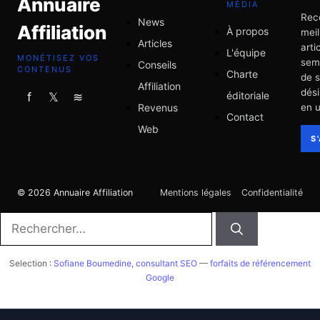
Annuaire
MÉDIA
Rec
News
Affiliation
À propos
meil
Articles
arti
L'équipe
MONÉTISEZ VOS
sem
Conseils
CONTENUS
Charte
de 
Affiliation
dési
éditoriale
f
𝕏
≋
Revenus
en u
Contact
Web
S
© 2026 Annuaire Affiliation
Mentions légales
Confidentialité
Rechercher :
Selection :
Sofiane Boumedine, consultant SEO
—
forfaits de référencement
Google