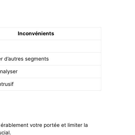
Inconvénients
er d’autres segments
analyser
ntrusif
érablement votre portée et limiter la
cial.