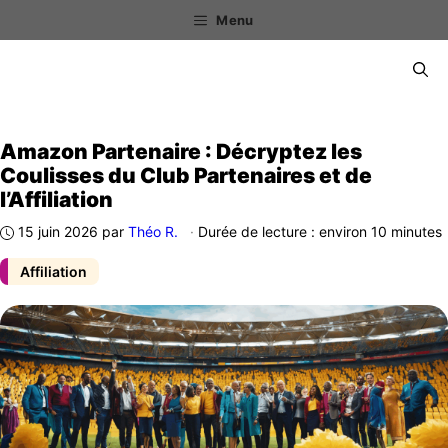
Aller
Menu
au
contenu
Menu
Amazon Partenaire : Décryptez les
Coulisses du Club Partenaires et de
l’Affiliation
15 juin 2026
par
Théo R.
·
Durée de lecture : environ 10 minutes
Affiliation