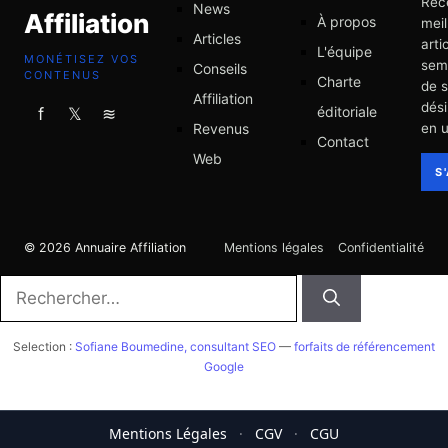
Rec
News
Affiliation
À propos
meil
Articles
arti
L'équipe
MONÉTISEZ VOS
sem
Conseils
CONTENUS
Charte
de 
Affiliation
dési
éditoriale
f
𝕏
≋
Revenus
en u
Contact
Web
S
© 2026 Annuaire Affiliation
Mentions légales
Confidentialité
Rechercher :
Selection :
Sofiane Boumedine, consultant SEO
—
forfaits de référencement
Google
Mentions Légales
·
CGV
·
CGU