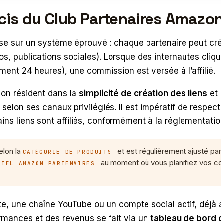
is du Club Partenaires Amazon 
e sur un système éprouvé : chaque partenaire peut créer 
os, publications sociales). Lorsque des internautes cliqu
ement 24 heures), une commission est versée à l’affilié.
zon
résident dans la
simplicité de création des liens
et 
 selon ses canaux privilégiés. Il est impératif de respect
ains liens sont affiliés, conformément à la réglementatio
elon la
et est régulièrement ajusté pa
CATÉGORIE DE PRODUITS
au moment où vous planifiez vos con
CIEL AMAZON PARTENAIRES
site, une chaîne YouTube ou un compte social actif, déjà
ormances et des revenus se fait via un
tableau de bord d