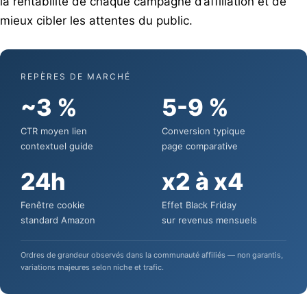
la rentabilité de chaque campagne d’affiliation et de
mieux cibler les attentes du public.
REPÈRES DE MARCHÉ
~3 %
5-9 %
CTR moyen lien
Conversion typique
contextuel guide
page comparative
24h
x2 à x4
Fenêtre cookie
Effet Black Friday
standard Amazon
sur revenus mensuels
Ordres de grandeur observés dans la communauté affiliés — non garantis,
variations majeures selon niche et trafic.