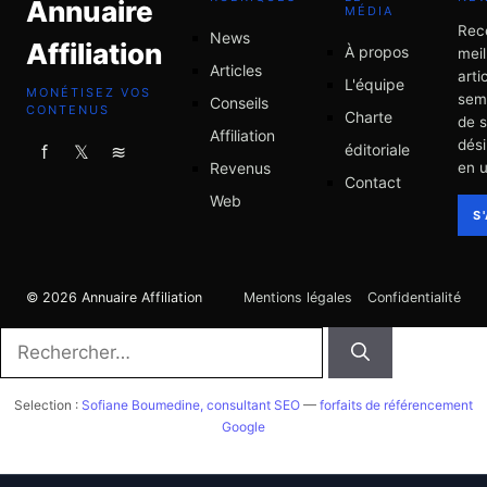
Annuaire
MÉDIA
Rec
News
Affiliation
À propos
meil
Articles
arti
L'équipe
MONÉTISEZ VOS
sem
Conseils
CONTENUS
Charte
de 
Affiliation
dési
éditoriale
f
𝕏
≋
Revenus
en u
Contact
Web
S
© 2026 Annuaire Affiliation
Mentions légales
Confidentialité
Rechercher :
Selection :
Sofiane Boumedine, consultant SEO
—
forfaits de référencement
Google