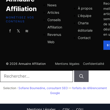
Rec
News
Affiliation
À propos
meil
Articles
arti
L'équipe
MONÉTISEZ VOS
sem
Conseils
CONTENUS
Charte
de 
Affiliation
dési
éditoriale
f
𝕏
≋
Revenus
en u
Contact
Web
S
© 2026 Annuaire Affiliation
Mentions légales
Confidentialité
Rechercher :
Selection :
Sofiane Boumedine, consultant SEO
—
forfaits de référencement
Google
Mentions Légales
·
CGV
·
CGU