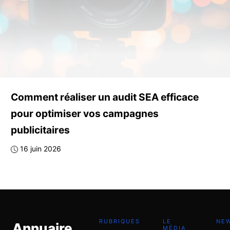
Comment réaliser un audit SEA efficace
pour optimiser vos campagnes
publicitaires
16 juin 2026
RUBRIQUES
LE
NE
Annuaire
MÉDIA