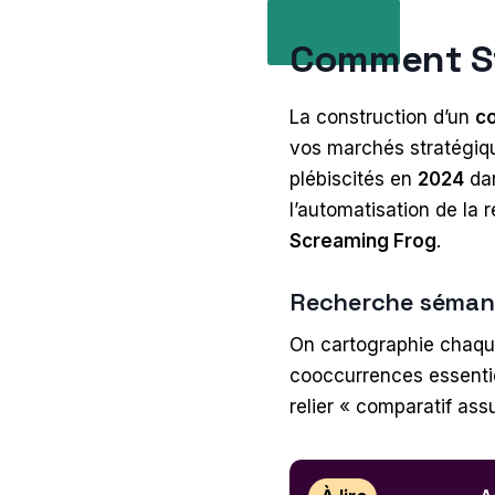
Comment St
La construction d’un
c
vos marchés stratégique
plébiscités en
2024
dan
l’automatisation de la 
Screaming Frog
.
Recherche sémant
On cartographie chaque
cooccurrences essentie
relier « comparatif ass