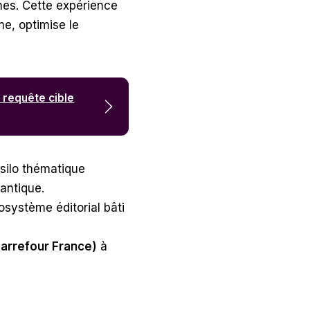
rnes. Cette expérience
me, optimise le
 requête cible
silo thématique
antique.
cosystème éditorial bâti
Carrefour France)
à