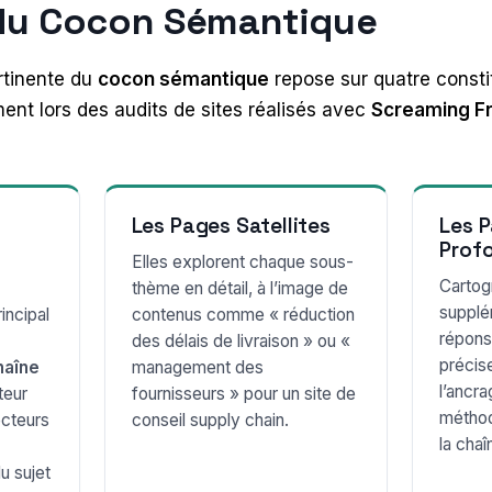
s du Cocon Sémantique
rtinente du
cocon sémantique
repose sur quatre const
ent lors des audits de sites réalisés avec
Screaming F
Les Pages Satellites
Les 
Prof
Elles explorent chaque sous-
Cartog
thème en détail, à l’image de
supplé
incipal
contenus comme « réduction
répons
des délais de livraison » ou «
précise
haîne
management des
l’ancr
teur
fournisseurs » pour un site de
méthod
lecteurs
conseil supply chain.
la chaî
u sujet