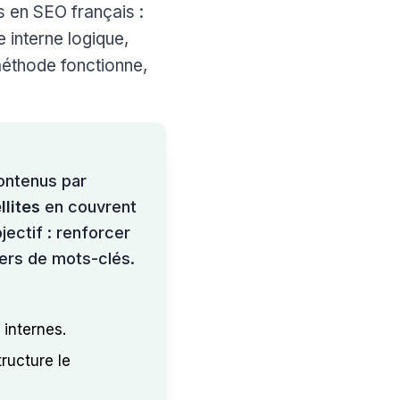
s en SEO français :
 interne logique,
éthode fonctionne,
contenus par
llites
en couvrent
jectif : renforcer
vers de mots-clés.
 internes.
tructure le