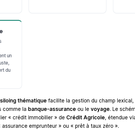
e
s
e
ent un
uste,
ert du
siloing thématique
facilite la gestion du champ lexical,
ls comme la
banque-assurance
ou le
voyage
. Le sché
lier « crédit immobilier » de
Crédit Agricole
, étendue vi
« assurance emprunteur » ou « prêt à taux zéro ».