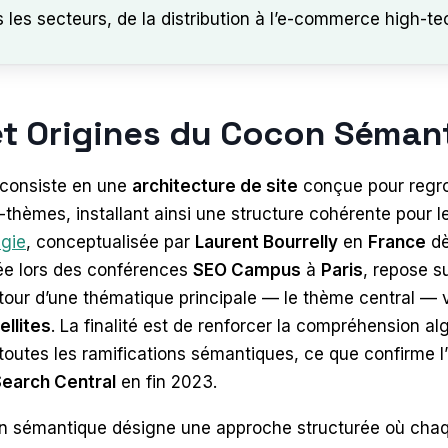
s les secteurs, de la distribution à l’e-commerce high-te
 et Origines du Cocon Séma
consiste en une
architecture de site
conçue pour regro
thèmes, installant ainsi une structure cohérente pour 
égie
, conceptualisée par
Laurent Bourrelly
en
France
dè
ée lors des conférences
SEO Campus
à
Paris
, repose s
tour d’une thématique principale — le thème central — 
ellites
. La finalité est de renforcer la compréhension al
t toutes les ramifications sémantiques, ce que confirme l
earch Central
en fin 2023.
n sémantique désigne une approche structurée où chaq