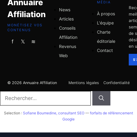
Annuaire
MÉDIA
Rec
News
Affiliation
À propos
meil
Articles
arti
L'équipe
MONÉTISEZ VOS
sem
Conseils
CONTENUS
Charte
de 
Affiliation
dési
éditoriale
f
𝕏
≋
Revenus
en u
Contact
Web
S
© 2026 Annuaire Affiliation
Mentions légales
Confidentialité
Rechercher :
Selection :
Sofiane Boumedine, consultant SEO
—
forfaits de référencement
Google