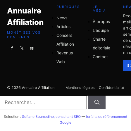
RUBRIQUES
LE
NE
Annuaire
MÉDIA
Rec
News
Affiliation
À propos
meil
Articles
arti
L'équipe
MONÉTISEZ VOS
sem
Conseils
CONTENUS
Charte
de 
Affiliation
dési
éditoriale
f
𝕏
≋
Revenus
en u
Contact
Web
S
© 2026 Annuaire Affiliation
Mentions légales
Confidentialité
Rechercher :
Selection :
Sofiane Boumedine, consultant SEO
—
forfaits de référencement
Google