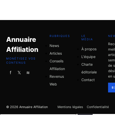
complètes
19 mai 2026
RUBRIQUES
LE
NE
Annuaire
MÉDIA
Rec
News
Affiliation
À propos
meil
Articles
arti
L'équipe
MONÉTISEZ VOS
sem
Conseils
CONTENUS
Charte
de 
Affiliation
dési
éditoriale
f
𝕏
≋
Revenus
en u
Contact
Web
S
© 2026 Annuaire Affiliation
Mentions légales
Confidentialité