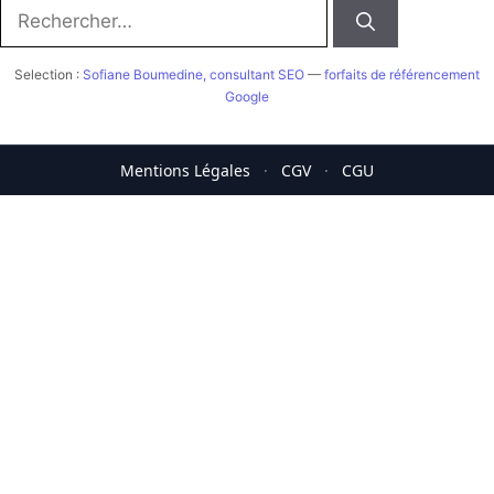
Rechercher :
Selection :
Sofiane Boumedine, consultant SEO
—
forfaits de référencement
Google
Mentions Légales
·
CGV
·
CGU