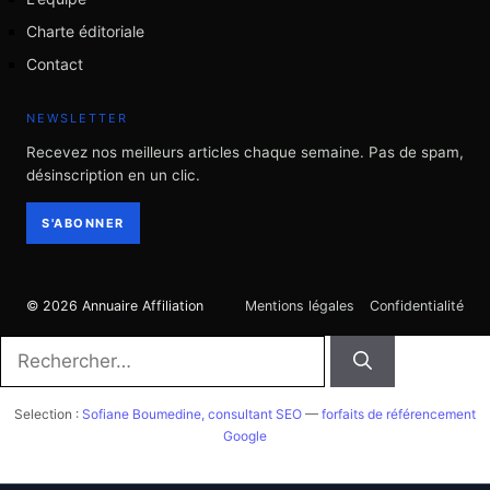
Charte éditoriale
Contact
NEWSLETTER
Recevez nos meilleurs articles chaque semaine. Pas de spam,
désinscription en un clic.
S'ABONNER
© 2026 Annuaire Affiliation
Mentions légales
Confidentialité
Rechercher :
Selection :
Sofiane Boumedine, consultant SEO
—
forfaits de référencement
Google