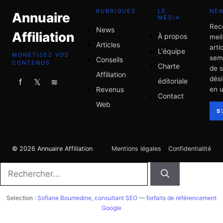
RUBRIQUES
LE
NE
Annuaire
MÉDIA
Rec
News
Affiliation
À propos
meil
Articles
arti
L'équipe
MONÉTISEZ VOS
sem
Conseils
CONTENUS
Charte
de 
Affiliation
dési
éditoriale
f
𝕏
≋
Revenus
en u
Contact
Web
S
© 2026 Annuaire Affiliation
Mentions légales
Confidentialité
Rechercher :
Selection :
Sofiane Boumedine, consultant SEO
—
forfaits de référencement
Google