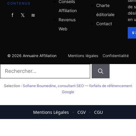
sem
Conseils
CONTENUS
Charte
de 
Affiliation
dési
éditoriale
f
𝕏
≋
Revenus
en u
Contact
Web
S
© 2026 Annuaire Affiliation
Mentions légales
Confidentialité
Rechercher :
Selection :
Sofiane Boumedine, consultant SEO
—
forfaits de référencement
Google
Mentions Légales
·
CGV
·
CGU