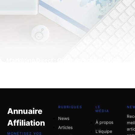
Marketing Direct : Guide Stratégies 2026
21 mai 2026
RUBRIQUES
LE
NE
Annuaire
MÉDIA
Rec
News
Affiliation
À propos
meil
Articles
arti
L'équipe
MONÉTISEZ VOS