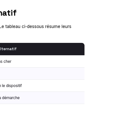
natif
 Le tableau ci-dessous résume leurs
lternatif
s cher
 le dispositif
la démarche