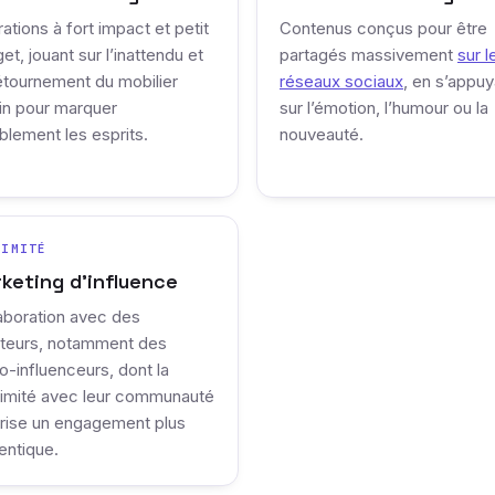
ations à fort impact et petit
Contenus conçus pour être
et, jouant sur l’inattendu et
partagés massivement
sur l
étournement du mobilier
réseaux sociaux
, en s’appuy
in pour marquer
sur l’émotion, l’humour ou la
blement les esprits.
nouveauté.
XIMITÉ
keting d’influence
aboration avec des
teurs, notamment des
o-influenceurs, dont la
imité avec leur communauté
rise un engagement plus
entique.