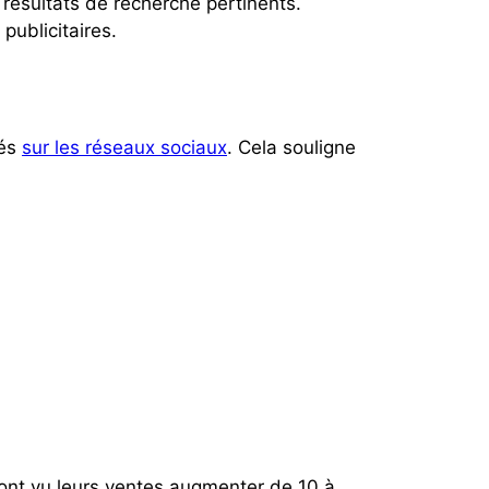
 résultats de recherche pertinents.
publicitaires.
tés
sur les réseaux sociaux
. Cela souligne
ont vu leurs ventes augmenter de 10 à