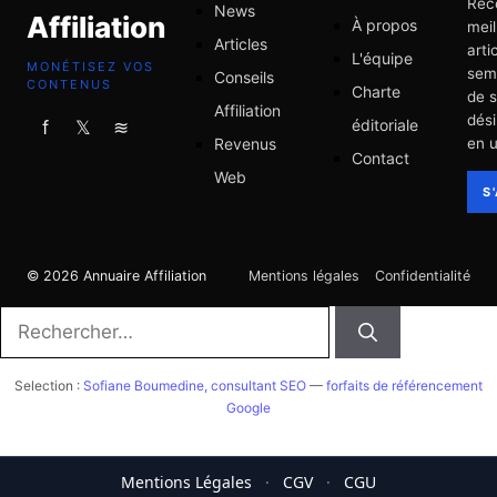
Rec
News
Affiliation
À propos
meil
Articles
arti
L'équipe
MONÉTISEZ VOS
sem
Conseils
CONTENUS
Charte
de 
Affiliation
dési
éditoriale
f
𝕏
≋
Revenus
en u
Contact
Web
S
© 2026 Annuaire Affiliation
Mentions légales
Confidentialité
Rechercher :
Selection :
Sofiane Boumedine, consultant SEO
—
forfaits de référencement
Google
Mentions Légales
·
CGV
·
CGU