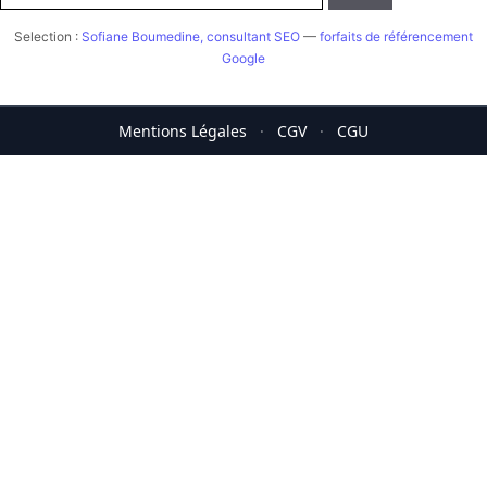
Selection :
Sofiane Boumedine, consultant SEO
—
forfaits de référencement
Google
Mentions Légales
·
CGV
·
CGU