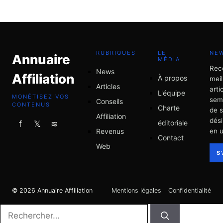
RUBRIQUES
LE
NE
Annuaire
MÉDIA
Rec
News
Affiliation
À propos
meil
Articles
arti
L'équipe
MONÉTISEZ VOS
sem
Conseils
CONTENUS
Charte
de 
Affiliation
dési
éditoriale
f
𝕏
≋
Revenus
en u
Contact
Web
S
© 2026 Annuaire Affiliation
Mentions légales
Confidentialité
Rechercher :