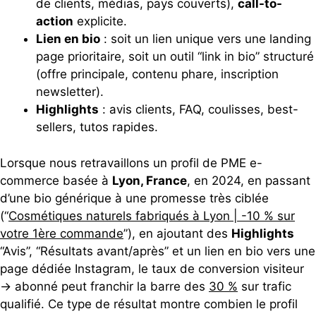
de clients, médias, pays couverts),
call-to-
action
explicite.
Lien en bio
: soit un lien unique vers une landing
page prioritaire, soit un outil “link in bio” structuré
(offre principale, contenu phare, inscription
newsletter).
Highlights
: avis clients, FAQ, coulisses, best-
sellers, tutos rapides.
Lorsque nous retravaillons un profil de PME e-
commerce basée à
Lyon, France
, en 2024, en passant
d’une bio générique à une promesse très ciblée
(“
Cosmétiques naturels fabriqués à Lyon | -10 % sur
votre 1ère commande
”), en ajoutant des
Highlights
“Avis”, “Résultats avant/après” et un lien en bio vers une
page dédiée Instagram, le taux de conversion visiteur
→ abonné peut franchir la barre des
30 %
sur trafic
qualifié. Ce type de résultat montre combien le profil