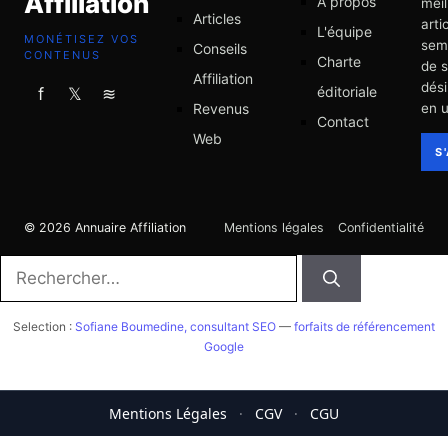
Affiliation
À propos
meil
Articles
arti
L'équipe
MONÉTISEZ VOS
sem
Conseils
CONTENUS
Charte
de 
Affiliation
dési
éditoriale
f
𝕏
≋
Revenus
en u
Contact
Web
S
© 2026 Annuaire Affiliation
Mentions légales
Confidentialité
Rechercher :
Selection :
Sofiane Boumedine, consultant SEO
—
forfaits de référencement
Google
Mentions Légales
·
CGV
·
CGU