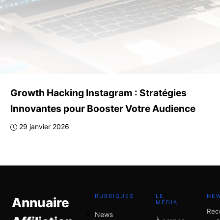
Growth Hacking Instagram : Stratégies
Innovantes pour Booster Votre Audience
29 janvier 2026
RUBRIQUES
LE
NE
Annuaire
MÉDIA
Rec
News