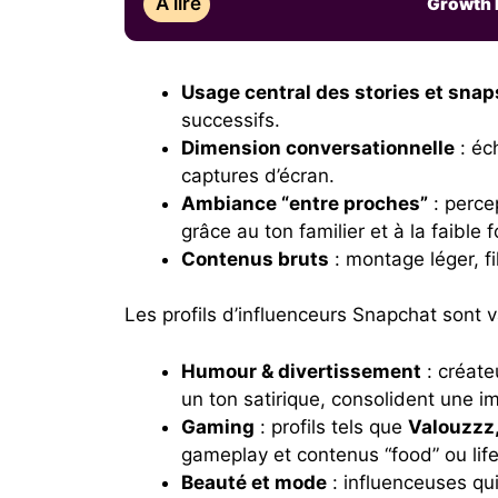
À lire
Growth 
Usage central des stories et snap
successifs.
Dimension conversationnelle
: éc
captures d’écran.
Ambiance “entre proches”
: perce
grâce au ton familier et à la faible 
Contenus bruts
: montage léger, f
Les profils d’influenceurs Snapchat sont v
Humour & divertissement
: créat
un ton satirique, consolident une im
Gaming
: profils tels que
Valouzzz
gameplay et contenus “food” ou life
Beauté et mode
: influenceuses qu