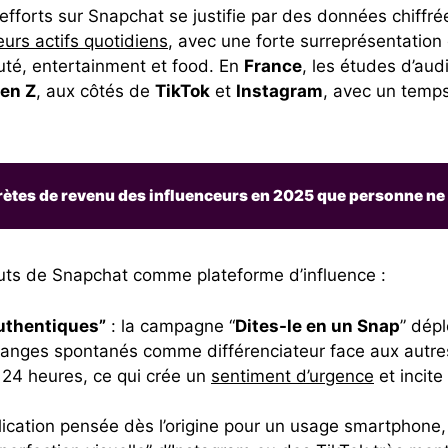
efforts sur Snapchat se justifie par des données chiffr
teurs actifs quotidiens
, avec une forte surreprésentatio
té, entertainment et food. En
France
, les études d’au
en Z
, aux côtés de
TikTok
et
Instagram
, avec un temp
rètes de revenu des influenceurs en 2025 que personne ne
uts de Snapchat comme plateforme d’influence :
uthentiques”
: la campagne “
Dites-le en un Snap
” dép
hanges spontanés comme différenciateur face aux autre
s 24 heures, ce qui crée un
sentiment d’urgence
et incite
lication pensée dès l’origine pour un usage smartphone, é