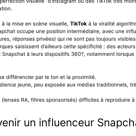
“perfection visuelle” d’Instagram ou des TikTok très mon
ation.
 à la mise en scène visuelle,
TikTok
à la viralité algori
apchat occupe une position intermédiaire, avec une influ
res, réponses privées) qui ne sont pas toujours visible
ques saisissent d’ailleurs cette spécificité : des acte
 Snapchat à leurs dispositifs 360?, notamment lorsque l
se différencier par le ton et la proximité.
dience jeune, peu exposée aux médias traditionnels, t
 (lenses RA, filtres sponsorisés) difficiles à reproduire à
venir un influenceur Snapc