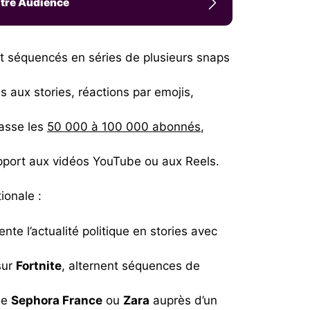
otre Audience
nt séquencés en séries de plusieurs snaps
 aux stories, réactions par emojis,
passe les
50 000 à 100 000 abonnés
,
rapport aux vidéos YouTube ou aux Reels.
ionale :
nte l’actualité politique en stories avec
sur
Fortnite
, alternent séquences de
me
Sephora France
ou
Zara
auprès d’un