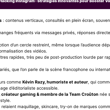
Hacking Instagram : Stratégies Innovantes pour Booster V
s
: contenus verticaux, consultés en plein écran, souve
hanges fréquents via messages privés, réponses directes
ption d’un cercle restreint, même lorsque l’audience dé
formalisation des vidéos.
iltres rapides, très peu de post-production lourde par 
ariés, que l’on parle de la scène francophone ou internat
eurs comme
Kévin Razy, humoriste et auteur
, qui comme
age d’éditorialiste accessible.
, créateur gaming & membre de la Team Croûton
née 
style.
i relaient maquillage, skincare, try-on de marques com