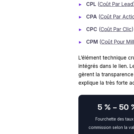
CPL
(
Coût Par Lead
CPA
(
Coût Par Acti
CPC
(
Coût Par Clic
)
CPM
(
Coût Pour Mil
L’élément technique cru
intégrés dans le lien. 
gèrent la transparence 
explique la très forte
5 % – 50 
Fourchette des taux
commission selon la va