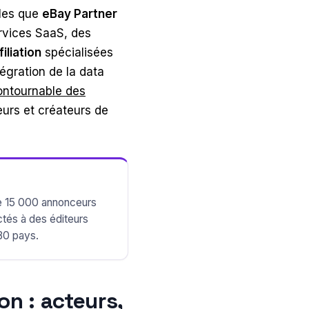
lles que
eBay Partner
rvices SaaS, des
iliation
spécialisées
tégration de la data
contournable des
ceurs et créateurs de
e 15 000 annonceurs
tés à des éditeurs
80 pays.
on : acteurs,