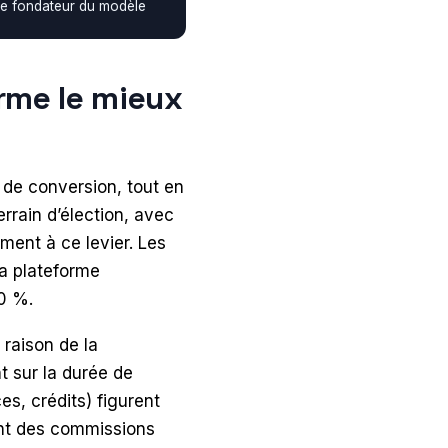
te fondateur du modèle
orme le mieux
ux de conversion, tout en
rrain d’élection, avec
ent à ce levier. Les
la plateforme
0 %.
 raison de la
 sur la durée de
es, crédits) figurent
iant des commissions