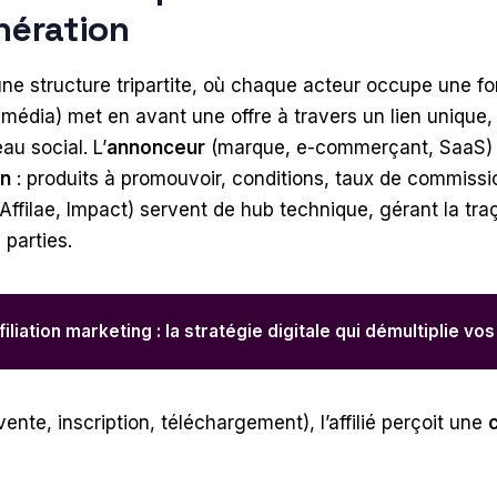
unération
e structure tripartite, où chaque acteur occupe une fon
, média) met en avant une offre à travers un lien unique, 
au social. L’
annonceur
(marque, e-commerçant, SaaS)
on
: produits à promouvoir, conditions, taux de commiss
Affilae, Impact) servent de hub technique, gérant la traça
 parties.
ffiliation marketing : la stratégie digitale qui démultiplie v
nte, inscription, téléchargement), l’affilié perçoit une