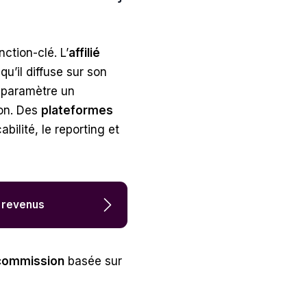
ction-clé. L’
affilié
qu’il diffuse sur son
 paramètre un
ion. Des
plateformes
bilité, le reporting et
os revenus
commission
basée sur