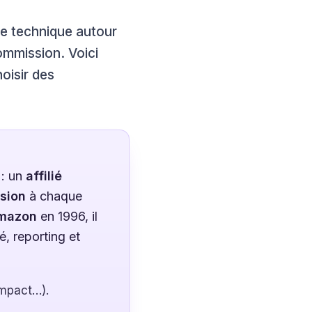
rme technique autour
ommission. Voici
oisir des
 : un
affilié
sion
à chaque
mazon
en 1996, il
é, reporting et
 Impact…).