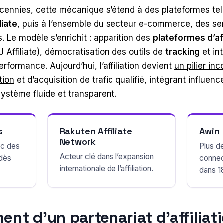
cennies, cette mécanique s’étend à des plateformes te
liate
, puis à l’ensemble du secteur e-commerce, des se
 Le modèle s’enrichit : apparition des
plateformes d’aff
 Affiliate), démocratisation des outils de
tracking
et in
rformance. Aujourd’hui, l’affiliation devient
un pilier in
tion
et d’acquisition de trafic qualifié, intégrant influen
stème fluide et transparent.
s
Rakuten Affiliate
Awin
Network
ec des
Plus d
Acteur clé dans l’expansion
 dès
connec
internationale de l’affiliation.
dans 1
nt d’un partenariat d’affiliati