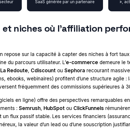
 secteur
SaaS générée par un partenaire
», ac
 et niches où l’affiliation perf
ation repose sur la capacité à capter des niches à fort ta
ine du parcours utilisateur. L’
e-commerce
demeure le te
e
La Redoute
,
Cdiscount
ou
Sephora
recourant massivem
s, ebooks, webinaires) profitent d’une structure agile : 
ersent fréquemment des commissions supérieures à 3
giciels en ligne) offre des perspectives remarquables en
ements :
Semrush
,
HubSpot
ou
ClickFunnels
rémunèrent
un flux passif stable. Les services financiers (assuranc
néreux, la valeur d’un lead ou d’une souscription justif