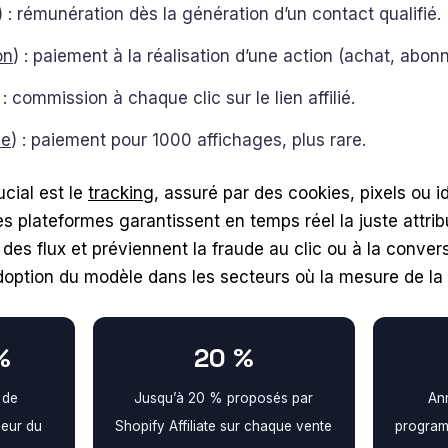
) : rémunération dès la génération d’un contact qualifié.
on
) : paiement à la réalisation d’une action (achat, abon
 : commission à chaque clic sur le lien affilié.
le
) : paiement pour 1000 affichages, plus rare.
cial est le
tracking
, assuré par des cookies, pixels ou i
Les plateformes garantissent en temps réel la juste attr
des flux et préviennent la fraude au clic ou à la convers
 adoption du modèle dans les secteurs où la mesure de l
%
20 %
 de
Jusqu’à 20 % proposés par
An
leur du
Shopify Affiliate sur chaque vente
program