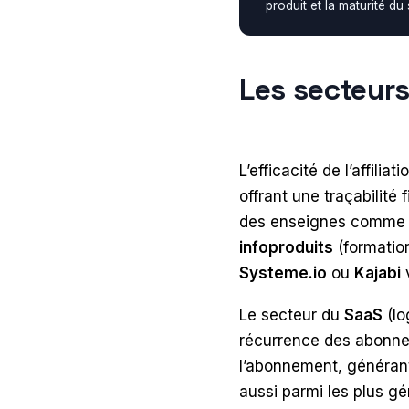
produit et la maturité du
Les secteurs
L’efficacité de l’affili
offrant une traçabilité f
des enseignes comm
infoproduits
(formation
Systeme.io
ou
Kajabi
v
Le secteur du
SaaS
(lo
récurrence des abonn
l’abonnement, générant 
aussi parmi les plus gé