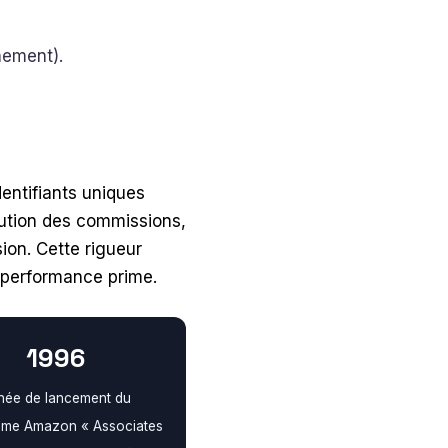
nement).
dentifiants uniques
ibution des commissions,
ion. Cette rigueur
a performance prime.
1996
née de lancement du
me Amazon « Associates