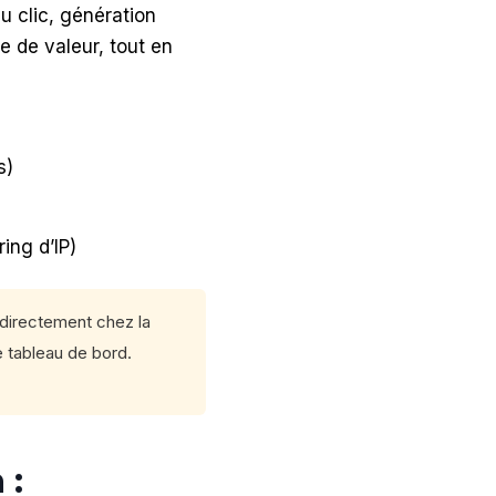
u clic, génération
ne de valeur, tout en
s)
ing d’IP)
 (directement chez la
e tableau de bord.
 :