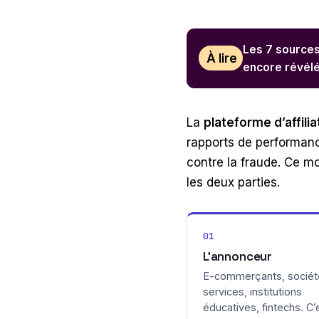
Les 7 sources
À lire
encore révél
La
plateforme d’affilia
rapports de performanc
contre la fraude. Ce m
les deux parties.
01
L’annonceur
E-commerçants, sociét
services, institutions
éducatives, fintechs. C’e