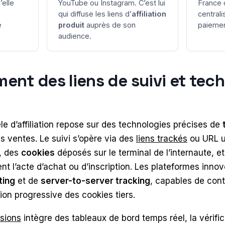
’elle
YouTube ou Instagram. C’est lui
France 
qui diffuse les liens d’
affiliation
centrali
e
produit
auprès de son
paiement
audience.
ent des liens de suivi et tec
e d’affiliation repose sur des technologies précises de
es ventes. Le suivi s’opère via des
liens trackés
ou URL u
é, des
cookies
déposés sur le terminal de l’internaute, e
nt l’acte d’achat ou d’inscription. Les plateformes inno
ting
et de
server-to-server tracking
, capables de cont
ion progressive des cookies tiers.
sions
intègre des tableaux de bord temps réel, la vérif