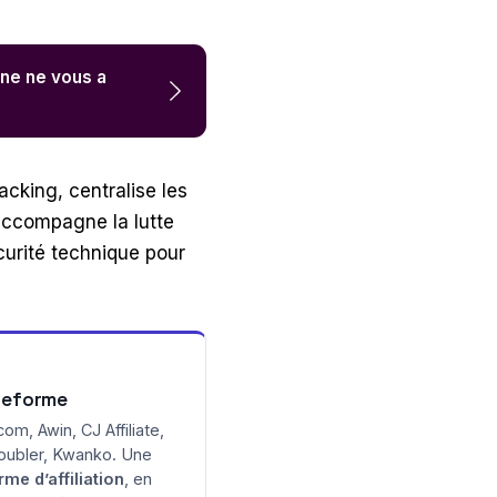
ne ne vous a
racking, centralise les
accompagne la lutte
curité technique pour
teforme
om, Awin, CJ Affiliate,
ubler, Kwanko. Une
rme d’affiliation
, en