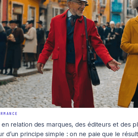
RMANCE
et en relation des marques, des éditeurs et des 
ur d’un principe simple : on ne paie que le résu