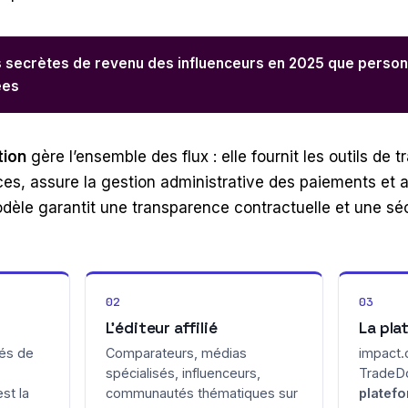
 secrètes de revenu des influenceurs en 2025 que person
ées
tion
gère l’ensemble des flux : elle fournit les outils de t
es, assure la gestion administrative des paiements et 
odèle garantit une transparence contractuelle et une sé
02
03
L’éditeur affilié
La pla
és de
Comparateurs, médias
impact.c
spécialisés, influenceurs,
TradeDo
st la
communautés thématiques sur
platefo