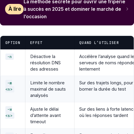
La méthode secrète pour ouvrir une friperie
À lire
à succès en 2025 et dominer le marché de
l’occasion
OPTION
EFFET
QUAND L’UTILISER
Désactive la
Accélère l’analyse quand l
-n
résolution DNS
serveurs de noms répond
des adresses
lentement
Limite le nombre
Sur des trajets longs, pour
-m
maximal de sauts
borner la durée du test
<n>
analysés
Ajuste le délai
Sur des liens à forte laten
-w
d’attente avant
où les réponses tardent
<s>
timeout