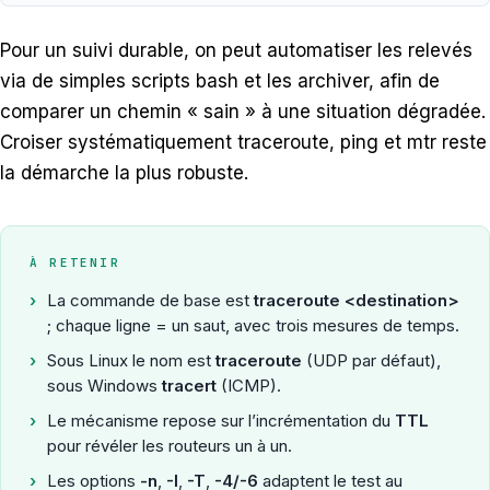
Pour un suivi durable, on peut automatiser les relevés
via de simples scripts bash et les archiver, afin de
comparer un chemin « sain » à une situation dégradée.
Croiser systématiquement traceroute, ping et mtr reste
la démarche la plus robuste.
À RETENIR
›
La commande de base est
traceroute <destination>
; chaque ligne = un saut, avec trois mesures de temps.
›
Sous Linux le nom est
traceroute
(UDP par défaut),
sous Windows
tracert
(ICMP).
›
Le mécanisme repose sur l’incrémentation du
TTL
pour révéler les routeurs un à un.
›
Les options
-n
,
-I
,
-T
,
-4/-6
adaptent le test au