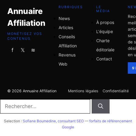
RUBRIQUES
LE
NE
Annuaire
MÉDIA
Rec
News
Affiliation
À propos
meil
Articles
arti
L'équipe
MONÉTISEZ VOS
sem
Conseils
CONTENUS
Charte
de 
Affiliation
dési
éditoriale
f
𝕏
≋
Revenus
en u
Contact
Web
S
© 2026 Annuaire Affiliation
Mentions légales
Confidentialité
Rechercher :
Selection :
Sofiane Boumedine, consultant SEO
—
forfaits de référencement
Google