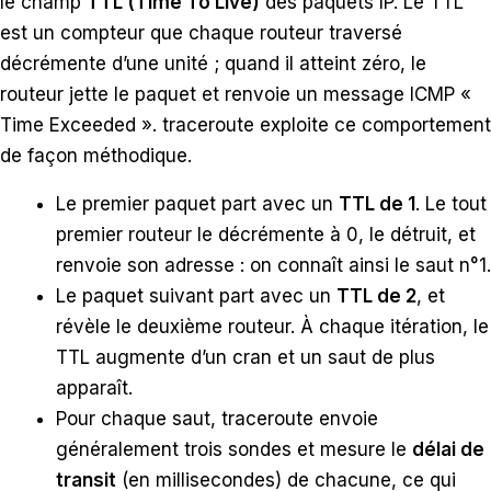
le champ
TTL (Time To Live)
des paquets IP. Le TTL
est un compteur que chaque routeur traversé
décrémente d’une unité ; quand il atteint zéro, le
routeur jette le paquet et renvoie un message ICMP «
Time Exceeded ». traceroute exploite ce comportement
de façon méthodique.
Le premier paquet part avec un
TTL de 1
. Le tout
premier routeur le décrémente à 0, le détruit, et
renvoie son adresse : on connaît ainsi le saut n°1.
Le paquet suivant part avec un
TTL de 2
, et
révèle le deuxième routeur. À chaque itération, le
TTL augmente d’un cran et un saut de plus
apparaît.
Pour chaque saut, traceroute envoie
généralement trois sondes et mesure le
délai de
transit
(en millisecondes) de chacune, ce qui