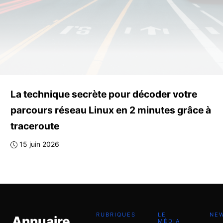
La technique secrète pour décoder votre
parcours réseau Linux en 2 minutes grâce à
traceroute
15 juin 2026
RUBRIQUES
LE
NE
Annuaire
MÉDIA