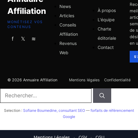
Rec
News
Affiliation
À propos
meil
Articles
arti
L'équipe
MONÉTISEZ VOS
sem
Conseils
CONTENUS
Charte
de 
Affiliation
dési
éditoriale
f
𝕏
≋
Revenus
en u
Contact
Web
S
© 2026 Annuaire Affiliation
Mentions légales
Confidentialité
Rechercher :
Selection :
Sofiane Boumedine, consultant SEO
—
forfaits de référencement
Google
Mentions Légales
·
CGV
·
CGU