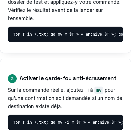
dossier de test et appliquez-y votre commande.
Vérifiez le résultat avant de la lancer sur
l’ensemble.
for f in *.txt; do mv « $f » « archive_$f »; done
Activer le garde-fou anti-écrasement
3
Sur la commande réelle, ajoutez
-i
à
mv
pour
qu’une confirmation soit demandée si un nom de
destination existe déjà.
for f in *.txt; do mv -i « $f » « archive_$f »; do