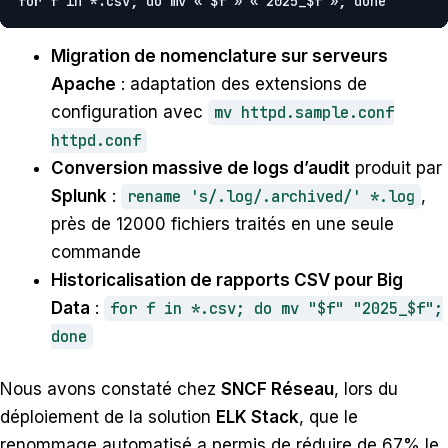
for f in *.csv; do mv « $f » « 2025_$f »; done
Migration de nomenclature sur serveurs
Apache
: adaptation des extensions de
configuration avec
mv httpd.sample.conf
httpd.conf
Conversion massive de logs d’audit
produit par
Splunk
:
rename 's/.log/.archived/' *.log
,
près de 12000 fichiers traités en une seule
commande
Historicalisation de rapports CSV pour Big
Data
:
for f in *.csv; do mv "$f" "2025_$f";
done
Nous avons constaté chez
SNCF Réseau
, lors du
déploiement de la solution
ELK Stack
, que le
renommage automatisé a permis de réduire de 67% le