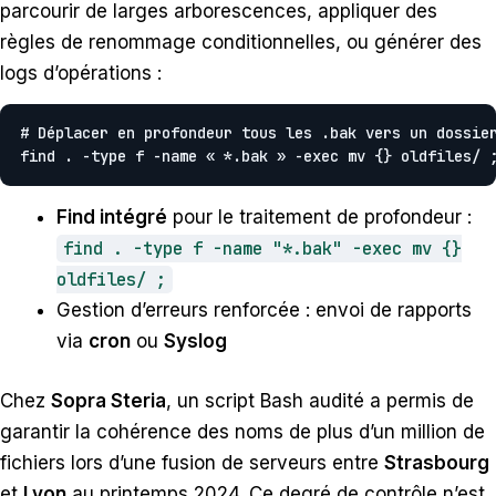
parcourir de larges arborescences, appliquer des
règles de renommage conditionnelles, ou générer des
logs d’opérations :
# Déplacer en profondeur tous les .bak vers un dossier
find . -type f -name « *.bak » -exec mv {} oldfiles/ 
Find intégré
pour le traitement de profondeur :
find . -type f -name "*.bak" -exec mv {}
oldfiles/ ;
Gestion d’erreurs renforcée : envoi de rapports
via
cron
ou
Syslog
Chez
Sopra Steria
, un script Bash audité a permis de
garantir la cohérence des noms de plus d’un million de
fichiers lors d’une fusion de serveurs entre
Strasbourg
et
Lyon
au printemps 2024. Ce degré de contrôle n’est