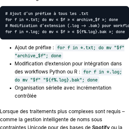
# Ajout d’un préfixe à tous les .txt

for f in *.txt; do mv « $f » « archive_$f »; done

# Modification d’extension (.log -> .bak) pour workflo
for f in *.log; do mv « $f » « ${f%.log}.bak »; done
Ajout de préfixe :
for f in *.txt; do mv "$f"
"archive_$f"; done
Modification d’extension pour intégration dans
des workflows Python ou R :
for f in *.log;
do mv "$f" "${f%.log}.bak"; done
Organisation sérielle avec incrémentation
contrôlée
Lorsque des traitements plus complexes sont requis –
comme la gestion intelligente de noms sous
contraintes Unicode pour des bases de
Spotify
ou la