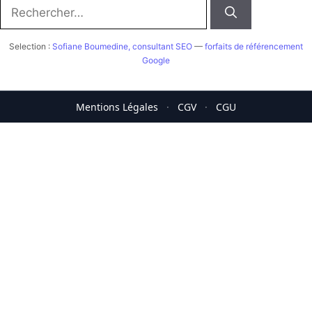
Rechercher :
Selection :
Sofiane Boumedine, consultant SEO
—
forfaits de référencement
Google
Mentions Légales
·
CGV
·
CGU