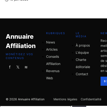
RUBRIQUES
LE
NE
Annuaire
MÉDIA
Rec
News
Affiliation
À propos
meil
Articles
arti
L'équipe
MONÉTISEZ VOS
sem
Conseils
CONTENUS
Charte
de 
Affiliation
dési
éditoriale
f
𝕏
≋
Revenus
en u
Contact
Web
S
© 2026 Annuaire Affiliation
Mentions légales
Confidentialité