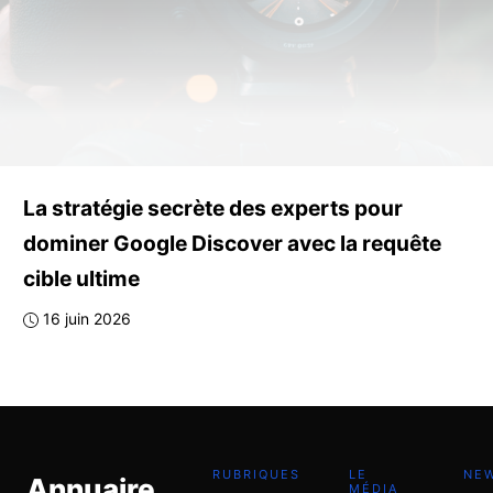
La stratégie secrète des experts pour
dominer Google Discover avec la requête
cible ultime
16 juin 2026
RUBRIQUES
LE
NE
Annuaire
MÉDIA