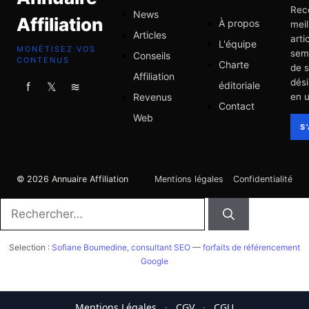
Rec
News
Affiliation
À propos
meil
Articles
arti
L'équipe
MONÉTISEZ VOS
sem
Conseils
CONTENUS
Charte
de 
Affiliation
dési
éditoriale
f
𝕏
≋
Revenus
en u
Contact
Web
S
© 2026 Annuaire Affiliation
Mentions légales
Confidentialité
Rechercher :
Selection :
Sofiane Boumedine, consultant SEO
—
forfaits de référencement
Google
Mentions Légales
·
CGV
·
CGU