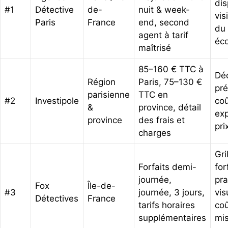
dis
#1
Détective
de-
nuit & week-
vis
Paris
France
end, second
du
agent à tarif
éc
maîtrisé
85–160 € TTC à
Dé
Région
Paris, 75–130 €
pré
parisienne
TTC en
#2
Investipole
coû
&
province, détail
exp
province
des frais et
pri
charges
Gri
Forfaits demi-
for
journée,
pra
Fox
Île-de-
#3
journée, 3 jours,
vis
Détectives
France
tarifs horaires
coû
supplémentaires
mi