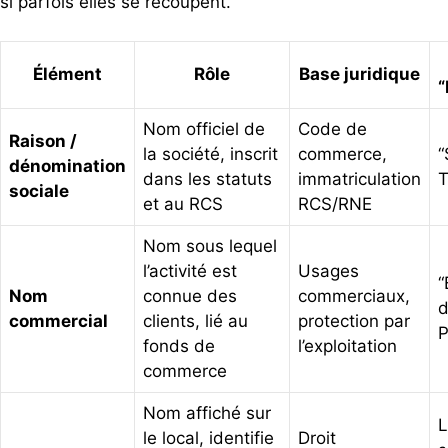
si parfois elles se recoupent.
Élément
Rôle
Base juridique
“
Nom officiel de
Code de
Raison /
la société, inscrit
commerce,
“
dénomination
dans les statuts
immatriculation
T
sociale
et au RCS
RCS/RNE
Nom sous lequel
l’activité est
Usages
“
Nom
connue des
commerciaux,
d
commercial
clients, lié au
protection par
P
fonds de
l’exploitation
commerce
Nom affiché sur
L
le local, identifie
Droit