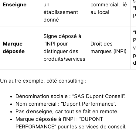
s
Enseigne
un
commercial, lié
“
établissement
au local
P
donné
“
Signe déposé à
P
Marque
l’INPI pour
Droit des
v
déposée
distinguer des
marques (INPI)
p
produits/services
d
Un autre exemple, côté consulting :
Dénomination sociale : “SAS Dupont Conseil”.
Nom commercial : “Dupont Performance”.
Pas d’enseigne, car tout se fait en remote.
Marque déposée à l’INPI : “DUPONT
PERFORMANCE” pour les services de conseil.