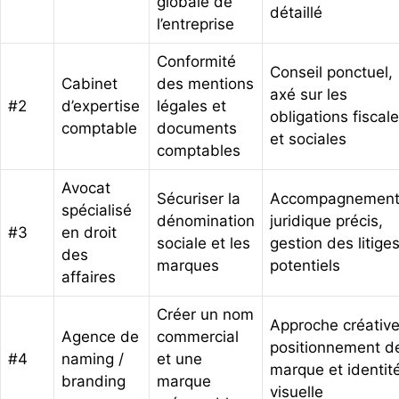
globale de
détaillé
l’entreprise
Conformité
Conseil ponctuel,
Cabinet
des mentions
axé sur les
#2
d’expertise
légales et
obligations fiscal
comptable
documents
et sociales
comptables
Avocat
Sécuriser la
Accompagnemen
spécialisé
dénomination
juridique précis,
#3
en droit
sociale et les
gestion des litige
des
marques
potentiels
affaires
Créer un nom
Approche créative
Agence de
commercial
positionnement d
#4
naming /
et une
marque et identit
branding
marque
visuelle