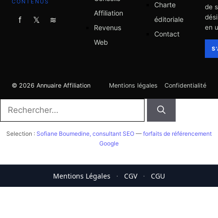
CONTENUS
Charte
de 
Affiliation
dési
éditoriale
f
𝕏
≋
Revenus
en u
Contact
Web
S
© 2026 Annuaire Affiliation
Mentions légales
Confidentialité
Rechercher :
Selection :
Sofiane Boumedine, consultant SEO
—
forfaits de référencement
Google
Mentions Légales
·
CGV
·
CGU