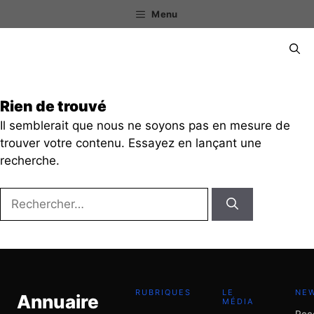
Aller
Menu
au
contenu
Menu
Rien de trouvé
Il semblerait que nous ne soyons pas en mesure de
trouver votre contenu. Essayez en lançant une
recherche.
Rechercher :
RUBRIQUES
LE
NE
Annuaire
MÉDIA
Rec