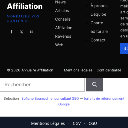
News
Affiliation
À propos
meil
Articles
arti
L'équipe
MONÉTISEZ VOS
sem
Conseils
CONTENUS
Charte
de 
Affiliation
dési
éditoriale
f
𝕏
≋
Revenus
en u
Contact
Web
S
© 2026 Annuaire Affiliation
Mentions légales
Confidentialité
Rechercher :
Selection :
Sofiane Boumedine, consultant SEO
—
forfaits de référencement
Google
Mentions Légales
·
CGV
·
CGU