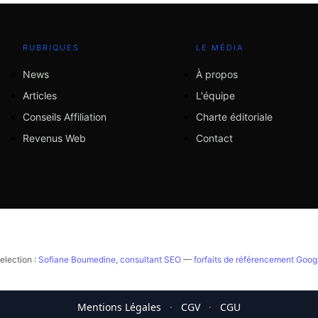
RUBRIQUES
LE MÉDIA
News
À propos
Articles
L'équipe
Conseils Affiliation
Charte éditoriale
Revenus Web
Contact
election :
Sofiane Boumedine, consultant SEO
—
forfaits de référencement Goog
Mentions Légales
·
CGV
·
CGU