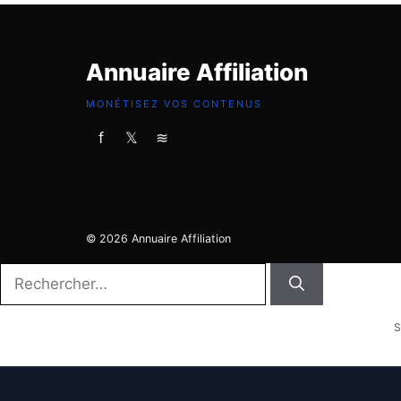
Annuaire Affiliation
MONÉTISEZ VOS CONTENUS
f
𝕏
≋
© 2026 Annuaire Affiliation
Rechercher :
S