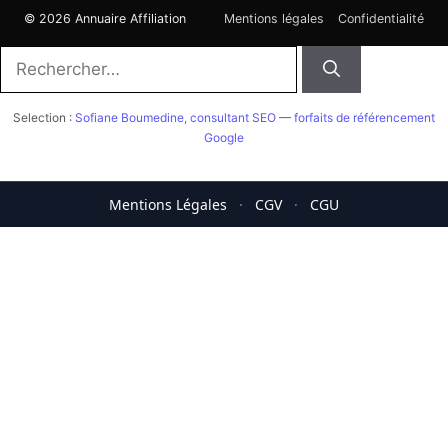
© 2026 Annuaire Affiliation
Mentions légales
Confidentialité
Rechercher :
Selection :
Sofiane Boumedine, consultant SEO
—
forfaits de référencement
Google
Mentions Légales
·
CGV
·
CGU