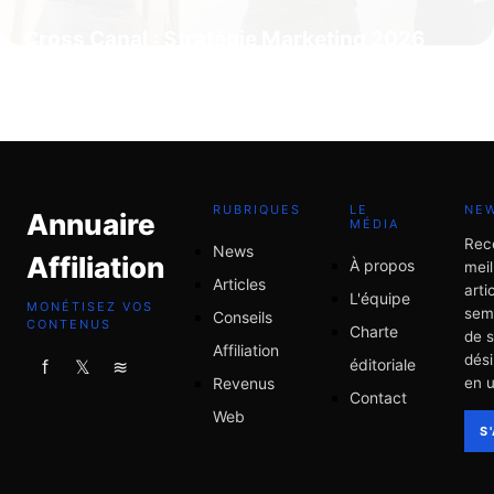
Cross Canal : Stratégie Marketing 2026
4 juillet 2026
RUBRIQUES
LE
NE
Annuaire
MÉDIA
Rec
News
Affiliation
À propos
meil
Articles
arti
L'équipe
MONÉTISEZ VOS
sem
Conseils
CONTENUS
Charte
de 
Affiliation
dési
éditoriale
f
𝕏
≋
Revenus
en u
Contact
Web
S