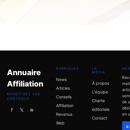
Avis Google : Guide Gestion Réputation
2026
5 juillet 2026
RUBRIQUES
LE
NE
Annuaire
MÉDIA
Rec
News
Affiliation
À propos
meil
Articles
arti
L'équipe
MONÉTISEZ VOS
sem
Conseils
CONTENUS
Charte
de 
Affiliation
dési
éditoriale
f
𝕏
≋
Revenus
en u
Contact
Web
S