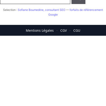
Selection :
Sofiane Boumedine, consultant SEO
—
forfaits de référencement
Google
Mentions Légales
·
CGV
·
CGU