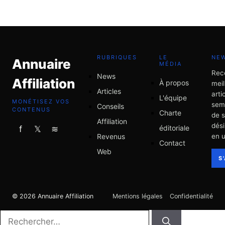
5 juillet 2026
RUBRIQUES
LE
NE
Annuaire
MÉDIA
Rec
News
Affiliation
À propos
meil
Articles
arti
L'équipe
MONÉTISEZ VOS
sem
Conseils
CONTENUS
Charte
de 
Affiliation
dési
éditoriale
f
𝕏
≋
Revenus
en u
Contact
Web
S
© 2026 Annuaire Affiliation
Mentions légales
Confidentialité
Rechercher :