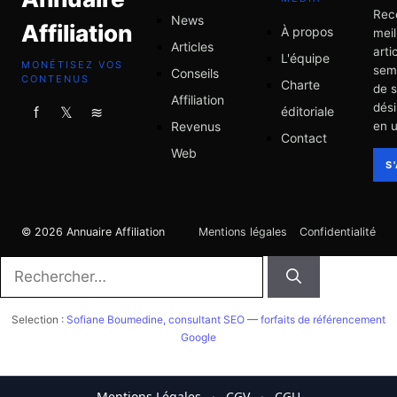
Rec
News
Affiliation
À propos
meil
Articles
arti
L'équipe
MONÉTISEZ VOS
sem
Conseils
CONTENUS
Charte
de 
Affiliation
dési
éditoriale
f
𝕏
≋
Revenus
en u
Contact
Web
S
© 2026 Annuaire Affiliation
Mentions légales
Confidentialité
Rechercher :
Selection :
Sofiane Boumedine, consultant SEO
—
forfaits de référencement
Google
Mentions Légales
·
CGV
·
CGU